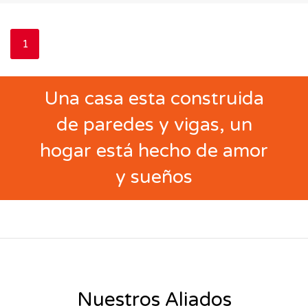
1
Una casa esta construida
de paredes y vigas, un
hogar está hecho de amor
y sueños
Nuestros Aliados