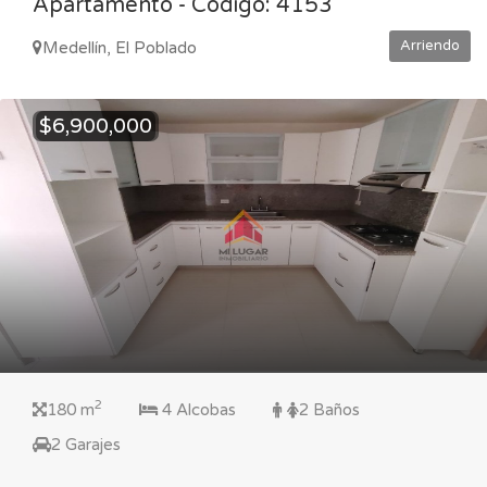
Apartamento - Código: 4153
Arriendo
Medellín, El Poblado
$6,900,000
2
180 m
4 Alcobas
2 Baños
2 Garajes